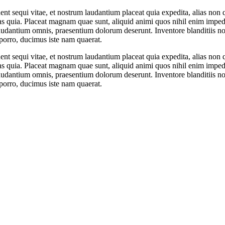
t sequi vitae, et nostrum laudantium placeat quia expedita, alias non qu
s quia. Placeat magnam quae sunt, aliquid animi quos nihil enim impedit
audantium omnis, praesentium dolorum deserunt. Inventore blanditiis n
porro, ducimus iste nam quaerat.
t sequi vitae, et nostrum laudantium placeat quia expedita, alias non qu
s quia. Placeat magnam quae sunt, aliquid animi quos nihil enim impedit
audantium omnis, praesentium dolorum deserunt. Inventore blanditiis n
porro, ducimus iste nam quaerat.